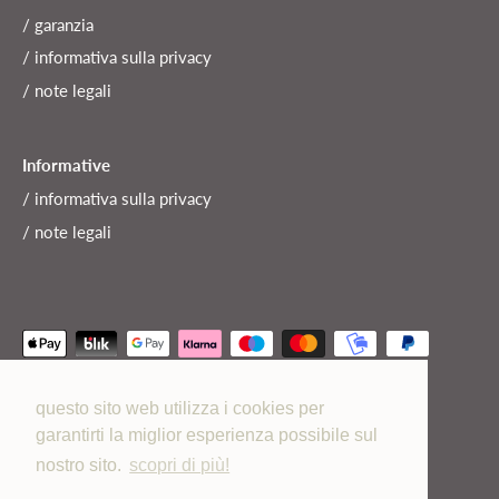
/ garanzia
/ informativa sulla privacy
/ note legali
Informative
/ informativa sulla privacy
/ note legali
questo sito web utilizza i cookies per
garantirti la miglior esperienza possibile sul
Valuta
Italia (EUR €)
nostro sito.
scopri di più!