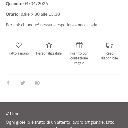
Quando
: 04/04/2026
Orario
: dalle 9.30 alle 13.30
Per chi
: chiunque! nessuna esperienza necessaria
Fatto a mano
Personalizzabile
Fornito con
Reso
confezione
disponibile
regalo
Condividi
Condividi
Condividi
su
su
su
Facebook
Twitter
Pinterest
// Lien
Ogni gioiello è frutto di un attento lavoro artigianale, fatto