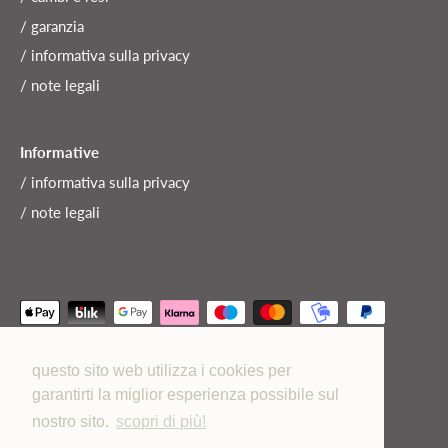
/ garanzia
/ informativa sulla privacy
/ note legali
Informative
/ informativa sulla privacy
/ note legali
questo sito web utilizza i cookies per
garantirti la miglior esperienza possibile sul
Valuta
Italia (EUR €)
nostro sito.
scopri di più!