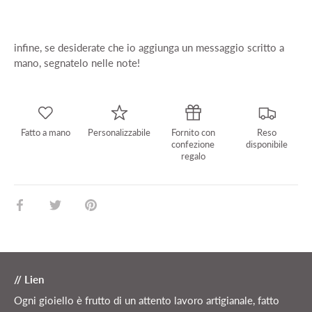
infine, se desiderate che io aggiunga un messaggio scritto a
mano, segnatelo nelle note!
Fatto a mano
Personalizzabile
Fornito con
Reso
confezione
disponibile
regalo
Condividi
Condividi
Condividi
su
su
su
Facebook
Twitter
Pinterest
// Lien
Ogni gioiello è frutto di un attento lavoro artigianale, fatto