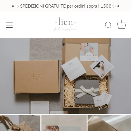
• ✨ SPEDIZIONI GRATUITE per ordini sopra i 150€ ✨ •
0
Salta
al
contenuto